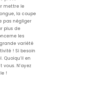
r mettre le
longue, la coupe
e pas négliger
r plus de
oncerne les
 grande variété
ivité ! Si besoin
. Quoiqu’il en
et vous. N’ayez
le !