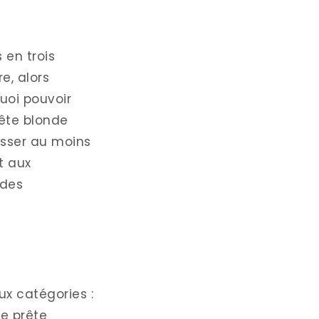
 en trois
e, alors
quoi pouvoir
tête blonde
usser au moins
t aux
 des
ux catégories :
se prête