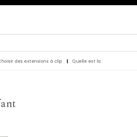
r des extensions à clip
|
Quelle est la coiffure parfaite po
fant